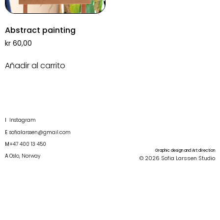
Abstract painting
kr
60,00
Añadir al carrito
I
Instagram
E
sofialarssen@gmail.com
M
+47 400 13 450
Graphic design and Art direction
A
Oslo, Norway
© 2026 Sofia Larssen Studio